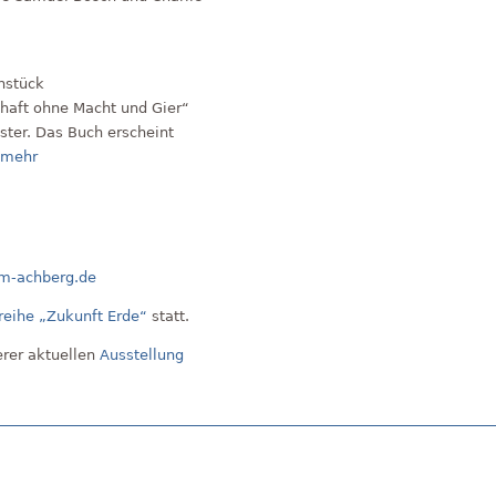
hstück
chaft ohne Macht und Gier“
ter. Das Buch erscheint
› mehr
m-achberg.de
reihe „Zukunft Erde“
statt.
erer aktuellen
Ausstellung