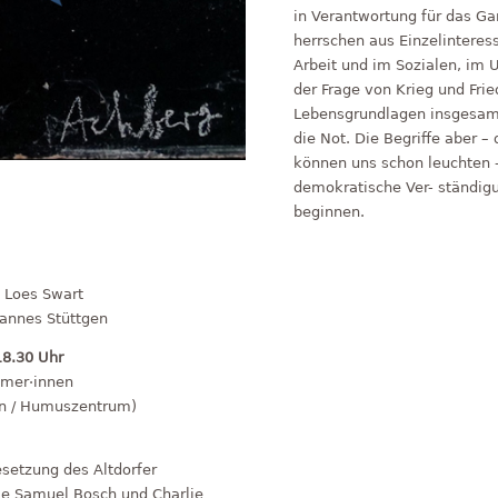
in Verantwortung für das Ga
herrschen aus Einzelinteres
Arbeit und im Sozialen, im 
der Frage von Krieg und Frie
Lebensgrundlagen insgesamt
die Not. Die Begriffe aber 
können uns schon leuchten –
demokratische Ver- ständigu
beginnen.
 Loes Swart
hannes Stüttgen
18.30 Uhr
hmer·innen
en / Humuszentrum)
setzung des Altdorfer
ie Samuel Bosch und Charlie