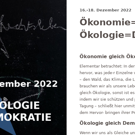
16.-18. Dezember 2022
Ökonomie=
Ökologie=
Ökonomie gleich Ök
Elementar betrachtet: In de
hervor, was jede·r Einzelne
– den Wald, das Klima, die L
brauchen wir als unsere Le
gleich Ökologie, sonst ist e
indem wir sie schützen und 
Tagung – schließt hier unmitt
dem Hervor- bringen ihrer P
Ökologie gleich Dem
Wenn wir uns als Gleiche un