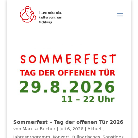
Sommerfest – Tag der offenen Tür 2026
von
Maresa Bucher
|
Juli 6, 2026
|
Aktuell
,
Jahresprogramm
,
Konzert
,
Kulinarisches
,
Sonstiges
,