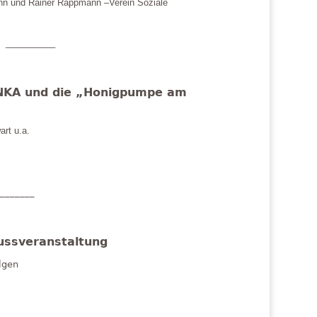
nn und Rainer Rappmann –Verein Soziale
__________
INKA und die „Honigpumpe am
art u.a.
_______
ussveranstaltung
lgen