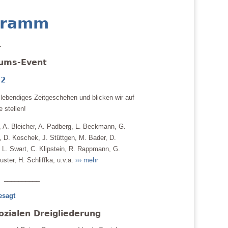
gramm
1
äums-Event
22
lebendiges Zeitgeschehen und blicken wir auf
 stellen!
, A. Bleicher, A. Padberg, L. Beckmann, G.
l, D. Koschek, J. Stüttgen, M. Bader, D.
, L. Swart, C. Klipstein, R. Rappmann, G.
ster, H. Schliffka, u.v.a.
››› mehr
__________
esagt
ozialen Dreigliederung