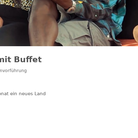
it Buffet
lmvorführung
onat ein neues Land