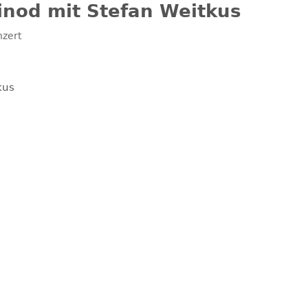
inod mit Stefan Weitkus
nzert
kus